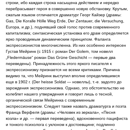
строки, ибо каждая строка насыщена действием и нередко
перебрасывает героя в совершенно новую обстановку. Крутым,
сжатым языком отличается драматург Георг Кайзер (драмы:
Gas, Die Koralle Hölle Weg Erde, Der Zentauer, die Versuchung,
Europa, и др.), поднявший свой голос против современного
капитализма; синтаксическая установка его драм определяется
ярко проводимым динамическим принципом. Фаланга
экспрессионистов многочисленна. Из них особенно интересен
Густав Мейринк (с 1915 г. роман Der Golem, том новелл
„Fledermäuse“ роман Das Grüne Geschicht — первые два
переведены). Принадлежность этого яркого писателя к
экспрессионизму признается не всеми критиками. Причина
видимо та, что Мейринк выступил вполне определившимся
еще в 1902 г. (Der heisse Soldat — новеллы), т.-е. задолго до
зарождения экспрессионизма. Однако, это обстоятельство не
колеблет нашего утверждения и говорит лишь о тесной,
органической связи Мейринка с современным
экспрессионизмом. Следует также назвать драматурга и поэта
Франца Верфеля (драмы: «Человек из зеркала», «Песня
козла» и др. — первая переведена), вдохновенного пацифиста
и тонкого психолога с уклоном к достоевщине; подлинно