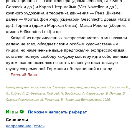
революционных — Газенклевера (драма Jenseits, Der Sohn
Gebseck и др.) и Карла Штернгейма (Vier Nowellen и др.),
крупного художника и теоретика движения — Ренэ Шикеле;
далее — Фритца фон Унру (сценарий Geschlecht, драма Platz и
др.). Геринга (драма Морская битва), Макса Родена (сборник
стихов Erlösendes Leid) и пр.
Каждый из перечисленных экспрессионистов, а мы назвали
далеко не всех, обладает своим особым художественным
лицом, но намеченные выше предпосылки экспрессионизма,
оставляя полную свободу каждому мастеру идти собственным
путем, все же позволяют считать основную писательскую
группу современной Германии объединенной в школу.
Евгений Ланн.
Литературная энциклопедия: Словарь литературных терминов: В 2-х т. — М.;
Л.: Изд-во Л. Д. Френкель
.
Под ред. Н. Бродского, А. Лаврецкого, Э. Лунина, В.
Львова-Рогачевского, М. Розанова, В. Чешихина-Ветринского
.
1925
.
Игры ⚽
Поможем написать реферат
Синонимы
:
направление
,
стиль