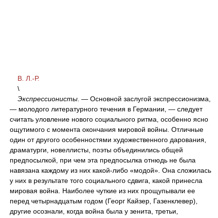
В. Л.-Р.
\
Экспрессионисты
. — Основной заслугой экспрессионизма,
— молодого литературного течения в Германии, — следует
считать уловление нового социального ритма, особенно ясно
ощутимого с момента окончания мировой войны. Отличные
один от другого особенностями художественного дарования,
драматурги, новеллисты, поэты объединились общей
предпосылкой, при чем эта предпосылка отнюдь не была
навязана каждому из них какой-либо «модой». Она сложилась
у них в результате того социального сдвига, какой принесла
мировая война. Наиболее чуткие из них прощупывали ее
перед четырнадцатым годом (Георг Кайзер, Газенклевер),
другие осознали, когда война была у зенита, третьи,