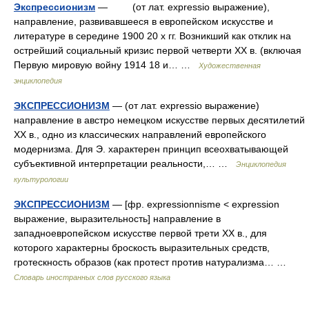
Экспрессионизм
— (от лат. expressio выражение),
направление, развивавшееся в европейском искусстве и
литературе в середине 1900 20 х гг. Возникший как отклик на
острейший социальный кризис первой четверти XX в. (включая
Первую мировую войну 1914 18 и… …
Художественная
энциклопедия
ЭКСПРЕССИОНИЗМ
— (от лат. expressio выражение)
направление в австро немецком искусстве первых десятилетий
ХХ в., одно из классических направлений европейского
модернизма. Для Э. характерен принцип всеохватывающей
субъективной интерпретации реальности,… …
Энциклопедия
культурологии
ЭКСПРЕССИОНИЗМ
— [фр. expressionnisme < expression
выражение, выразительность] направление в
западноевропейском искусстве первой трети XX в., для
которого характерны броскость выразительных средств,
гротескность образов (как протест против натурализма… …
Словарь иностранных слов русского языка