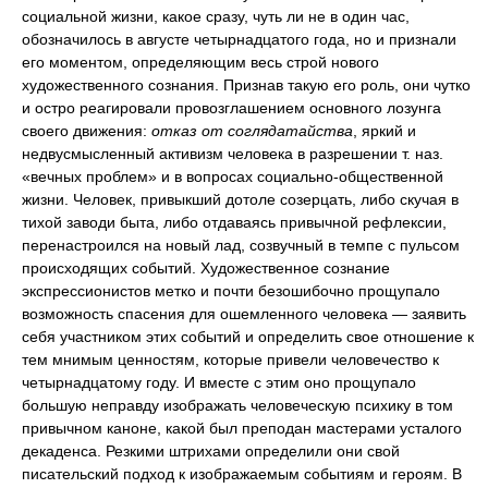
социальной жизни, какое сразу, чуть ли не в один час,
обозначилось в августе четырнадцатого года, но и признали
его моментом, определяющим весь строй нового
художественного сознания. Признав такую его роль, они чутко
и остро реагировали провозглашением основного лозунга
своего движения:
отказ от соглядатайства
, яркий и
недвусмысленный активизм человека в разрешении т. наз.
«вечных проблем» и в вопросах социально-общественной
жизни. Человек, привыкший дотоле созерцать, либо скучая в
тихой заводи быта, либо отдаваясь привычной рефлексии,
перенастроился на новый лад, созвучный в темпе с пульсом
происходящих событий. Художественное сознание
экспрессионистов метко и почти безошибочно прощупало
возможность спасения для ошемленного человека — заявить
себя участником этих событий и определить свое отношение к
тем мнимым ценностям, которые привели человечество к
четырнадцатому году. И вместе с этим оно прощупало
большую неправду изображать человеческую психику в том
привычном каноне, какой был преподан мастерами усталого
декаденса. Резкими штрихами определили они свой
писательский подход к изображаемым событиям и героям. В